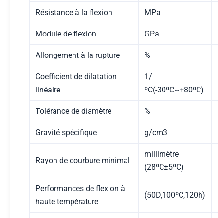
Résistance à la flexion
MPa
Module de flexion
GPa
Allongement à la rupture
%
Coefficient de dilatation
1/
linéaire
ºC(-30ºC~+80ºC)
Tolérance de diamètre
%
Gravité spécifique
g/cm3
millimètre
Rayon de courbure minimal
(28ºC±5ºC)
Performances de flexion à
(50D,100ºC,120h)
haute température