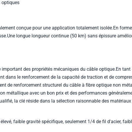
s optiques
alement conçue pour une application totalement isolée.En forme 
e lisse.Une longue longueur continue (50 km) sans épissure améli
ice important des propriétés mécaniques du câble optique.En tant
ant dans le renforcement de la capacité de traction et de compre
ent de renforcement structurel du câble à fibre optique non métall
 non métallique avec un bon prix et des performances généralemen
alifié, la clé réside dans la sélection raisonnable des matériau
levé, faible gravité spécifique, seulement 1/4 de fil d'acier, fai