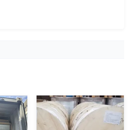
yon de
Membre en FRP avec un rayon