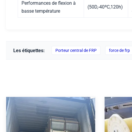
Performances de flexion à
(50D,-40ºC,120h)
basse température
Les étiquettes:
Porteur central de FRP
force de frp
Membre en FRP de 50 mm de
Memb