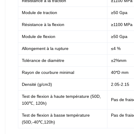
Résistance à la traction
≥1100 MPa
Module de traction
≥50 Gpa
Résistance à la flexion
≥1100 MPa
Module de flexion
≥50 Gpa
Allongement à la rupture
≤4 %
Tolérance de diamètre
±2%mm
Rayon de courbure minimal
40*D mm
Densité (g/cm3)
2.05-2.15
Test de flexion à haute température (50D,
Pas de frais
100℃, 120h)
Test de flexion à basse température
Pas de frais
(50D,-40℃,120h)