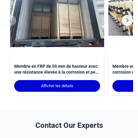
Membre en FRP de 50 mm de hauteur avec
Membre en FR
une résistance élevée à la corrosion et peu
corrosion av
d'entretien pour un support structurel
minimum de 
durable
élevée et un 
Afficher les détails
applications 
Contact Our Experts