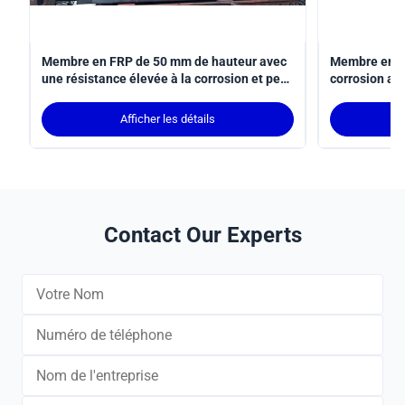
Membre en FRP de 50 mm de hauteur avec
Membre en FR
une résistance élevée à la corrosion et peu
corrosion av
d'entretien pour un support structurel
minimum de 
durable
élevée et un 
Afficher les détails
applications 
Contact Our Experts