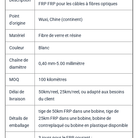
Description
FRP FRP pour les câbles à fibres optiques
Point
Wuxi, Chine (continent)
d'origine
Matériel
Fibre de verre et résine
Couleur
Blanc
Chaîne de
0,40 mm-5.00 millimètre
diamètre
MOQ
100 kilomètres
Délai de
50km/reel, 25km/reel, ou adapté aux besoins
livraison
du client
tige de 50km FRP dans une bobine, tige de
Détails de
25km FRP dans une bobine, bobine de
emballage
contreplaqué ou bobine en plastique disponible
3 jours pour le FRP courant ;