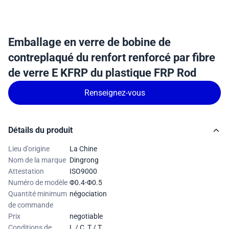
Emballage en verre de bobine de
contreplaqué du renfort renforcé par fibre
de verre E KFRP du plastique FRP Rod
Renseignez-vous
Détails du produit
Lieu d'origine
La Chine
Nom de la marque
Dingrong
Attestation
ISO9000
Numéro de modèle
Φ0.4-Φ0.5
Quantité minimum
négociation
de commande
Prix
negotiable
Conditions de
L / C, T / T