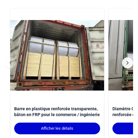
Barre en plastique renforcée transparente,
Diamètre 0,5
bâton en FRP pour le commerce / ingénierie
renforcée de 
traction pour
Afficher les détails