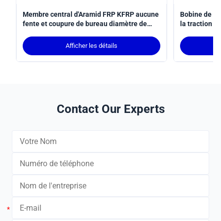
Membre central d'Aramid FRP KFRP aucune
Bobine de co
fente et coupure de bureau diamètre de
la traction d
0.4mm - de 5.0mm
≥1700MPA
Afficher les détails
Contact Our Experts
*