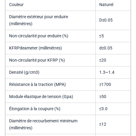
Couleur
Naturel
Diamètre extérieur pour enduire
D±0.05
(millimètres)
Non-circularité pour enduire (%)
≤5
KFRPdeameter (millimètres)
d±0.05
Non-circularité pour KFRP (%)
≤20
Densité (g/cm3)
1.3~1.4
Résistance à la traction (MPA)
≥1700
Module élastique de tension (Gpa)
≥50
Élongation à la coupure (%)
≤3.0
Diamètre de recourbement minimum
≤12
(millimètres)