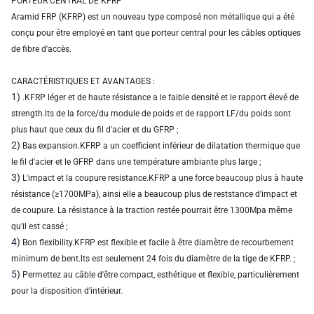
PORTEUR CENTRAL DE KFRP
Aramid FRP (KFRP) est un nouveau type composé non métallique qui a été
conçu pour être employé en tant que porteur central pour les câbles optiques
de fibre d'accès.
CARACTÉRISTIQUES ET AVANTAGES :
1)
.KFRP léger et de haute résistance a le faible densité et le rapport élevé de
strength.lts de la force/du module de poids et de rapport LF/du poids sont
plus haut que ceux du fil d'acier et du GFRP ;
2)
Bas expansion.KFRP a un coefficient inférieur de dilatation thermique que
le fil d'acier et le GFRP dans une température ambiante plus large ;
3)
L'impact et la coupure resistance.KFRP a une force beaucoup plus à haute
résistance (≥1700MPa), ainsi elle a beaucoup plus de reststance d'impact et
de coupure. La résistance à la traction restée pourrait être 1300Mpa même
qu'il est cassé ;
4)
Bon flexibility.KFRP est flexible et facile à être diamètre de recourbement
minimum de bent.lts est seulement 24 fois du diamètre de la tige de KFRP. ;
5)
Permettez au câble d'être compact, esthétique et flexible, particulièrement
pour la disposition d'intérieur.