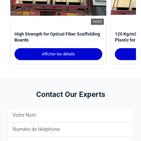
VIDEO
High Strength for Optical Fiber Scaffolding
120 Kg/m3 De
Boards
Plastic for F
Afficher les détails
Contact Our Experts