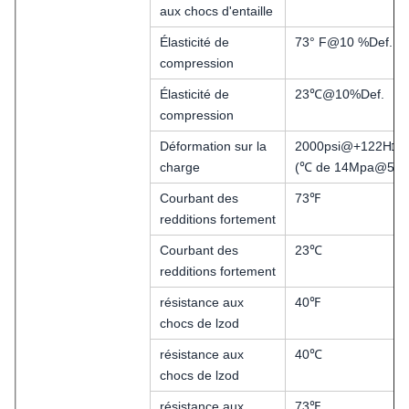
aux chocs d'entaille
Élasticité de
73° F@10 %Def.
compression
Élasticité de
23℃@10%Def.
compression
Déformation sur la
2000psi@+122H□
charge
(℃ de 14Mpa@50)
Courbant des
73℉
redditions fortement
Courbant des
23℃
redditions fortement
résistance aux
40℉
chocs de lzod
résistance aux
40℃
chocs de lzod
résistance aux
73℉