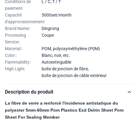
Conditions de
L / C, T / T
paiement
Capacité
5000set/month
d'approvisionnement
Brand Name::
Dingrong
Processing
Coupe
Service::
Material::
POM, polyoxyméthylène (P0M)
Color::
Blanc, noir, etc.
Flammability::
Autoextinguible
High Light:
boîte de jonction de fibre
,
boîte de jonction de câble extérieur
Description du produit
La fibre de verre a renforcé l'incidence antistatique du
polyester 5mm-60mm Pom Plastics Esd Delrin Sheet Pom
Sheet For Sealing Member