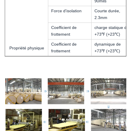
90mils
Force d'isolation
Courte durée,
2.3mm
Coefficient de
charge statique de
frottement
+73℉ (+23℃)
Coefficient de
dynamique de
Propriété physique
frottement
+73℉ (+23℃)