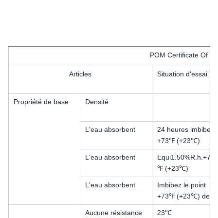
POM Certificate Of Qu
Articles
Situation d'essai
Propriété de base
Densité
L'eau absorbent
24 heures imbibent
+73℉ (+23℃)
L'eau absorbent
Equi1.50%R.h.+73
℉ (+23℃)
L'eau absorbent
Imbibez le point
+73℉ (+23℃) de F
Aucune résistance
23℃