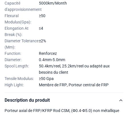
Capacité
5000km/Month
d'approvisionnement
Flexural
≥50
Modulus(Gpa):
Elongation At
≤4
Break (%):
Diameter Tolerance
±2%
(Mm):
Function:
Renforcez
Diameter:
0.4mm-5.0mm
Spool Length:
50.4km/reel, 25.2km/reel ou adapté aux
besoins du client
Tensile Modulus:
≥50 Gpa
High Light:
Membre de FRP
,
Porteur central de FRP
Description du produit
Porteur axial de FRP/KFRP Rod CSM, (Φ0.4-Φ5.0) non métallique