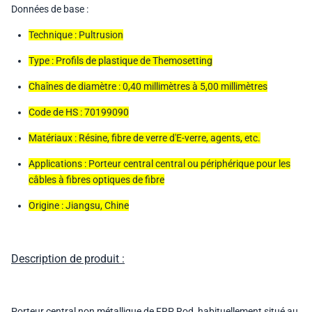
Données de base :
Technique : Pultrusion
Type : Profils de plastique de Themosetting
Chaînes de diamètre : 0,40 millimètres à 5,00 millimètres
Code de HS : 70199090
Matériaux : Résine, fibre de verre d'E-verre, agents, etc.
Applications : Porteur central central ou périphérique pour les
câbles à fibres optiques de fibre
Origine : Jiangsu, Chine
Description de produit :
Porteur central non métallique de FRP Rod
, habituellement situé au