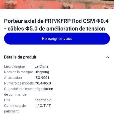
Porteur axial de FRP/KFRP Rod CSM Φ0.4
- câbles Φ5.0 de amélioration de tension
Renseignez-vous
Détails du produit
Lieu d'origine
La Chine
Nom de la marque
Dingrong
Attestation
ISO-9001
Numéro de modèle
Φ0.4-Φ5.0
Quantité minimum
négociation
de commande
Prix
negotiable
Conditions de
L / C, T / T
paiement