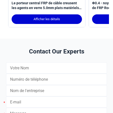
Le porteur central FRP de câble creusent
Φ0.4 - noyau
les agents en verre 5.0mm plats matériels
de FRP Rod p
de fibre de verre
fibre d'intéri
Afficher les détails
Contact Our Experts
*