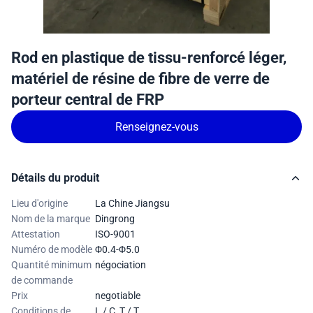
Rod en plastique de tissu-renforcé léger,
matériel de résine de fibre de verre de
porteur central de FRP
Renseignez-vous
Détails du produit
Lieu d'origine
La Chine Jiangsu
Nom de la marque
Dingrong
Attestation
ISO-9001
Numéro de modèle
Φ0.4-Φ5.0
Quantité minimum
négociation
de commande
Prix
negotiable
Conditions de
L / C, T / T