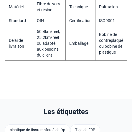
Fibre de verre
Matériel
Technique
Pultrusion
et résine
Standard
OIN
Certification
ISO9001
50.4km/reel,
Bobine de
25.2km/reel
Délai de
contreplaqué
ou adapté
Emballage
livraison
ou bobine de
aux besoins
plastique
du client
Les étiquettes
plastique de tissu-renforcé de frp
Tige de FRP