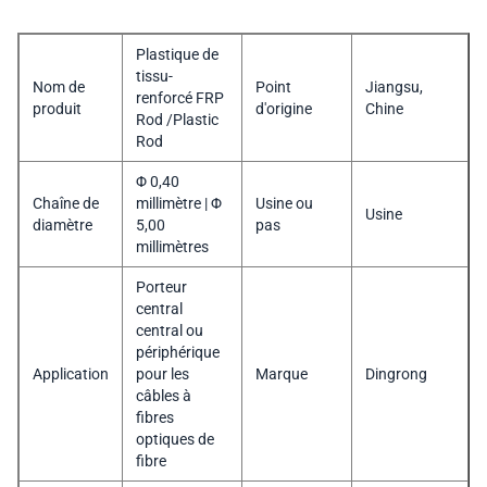
Plastique de
tissu-
Nom de
Point
Jiangsu,
renforcé FRP
produit
d'origine
Chine
Rod /Plastic
Rod
Φ 0,40
Chaîne de
millimètre | Φ
Usine ou
Usine
diamètre
5,00
pas
millimètres
Porteur
central
central ou
périphérique
Application
pour les
Marque
Dingrong
câbles à
fibres
optiques de
fibre