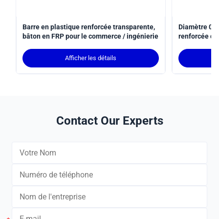
Barre en plastique renforcée transparente,
Diamètre 0,5
bâton en FRP pour le commerce / ingénierie
renforcée de 
traction pour
Afficher les détails
Contact Our Experts