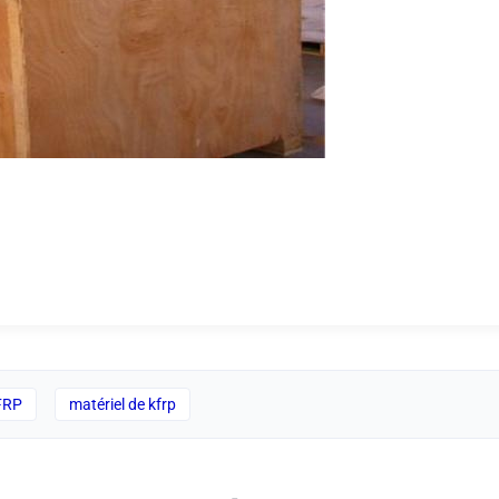
 FRP
matériel de kfrp