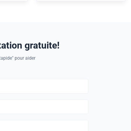
 matériels
résistance à la traction de câbles
tallic FRP
combines complex resin as body material
 located at
with glass fiber as reinforcement at a
ery of
certain ratio.
ation gratuite!
Rapide" pour aider