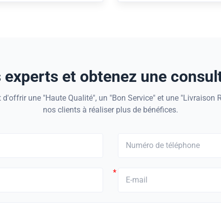
es de fibre d'intérieur
porteur central de câble
omplex resin as body material
Product Description: Non-me
s fiber as reinforcement at a
Rod strength member, usually
certain ratio.
the center or the periph
experts et obtenez une consult
 d'offrir une "Haute Qualité", un "Bon Service" et une "Livraison 
nos clients à réaliser plus de bénéfices.
*