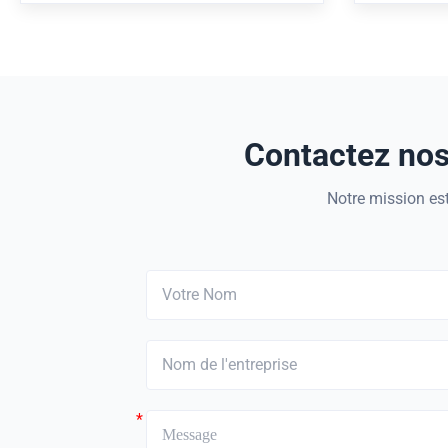
plats matériels de fibre de verre
optiqu
combines c
with glas
Contactez nos 
Notre mission est
*